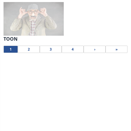
TOON
1
2
3
4
›
»