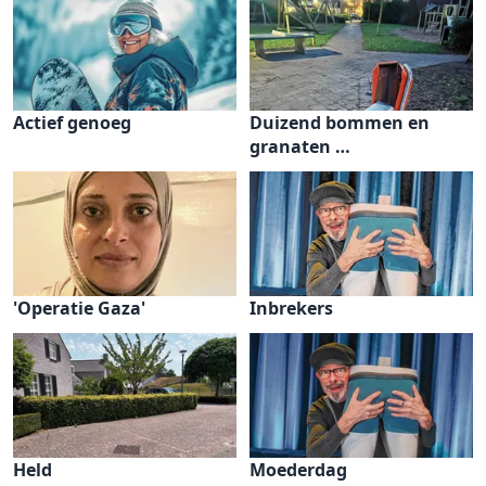
Actief genoeg
Duizend bommen en
granaten …
'Operatie Gaza'
Inbrekers
Held
Moederdag