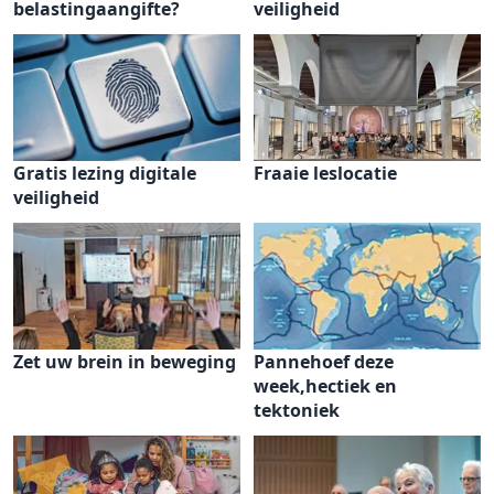
belastingaangifte?
veiligheid
Gratis lezing digitale
Fraaie leslocatie
veiligheid
Zet uw brein in beweging
Pannehoef deze
week,hectiek en
tektoniek