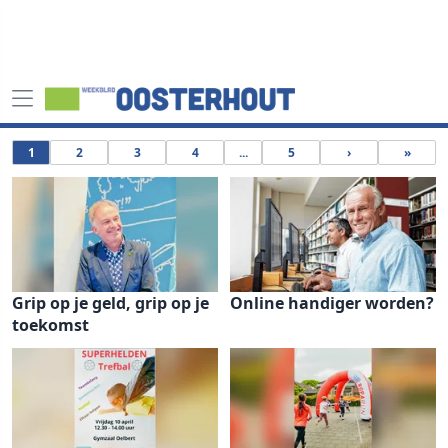
1
2
3
4
...
5
›
»
Grip op je geld, grip op je
Online handiger worden?
toekomst