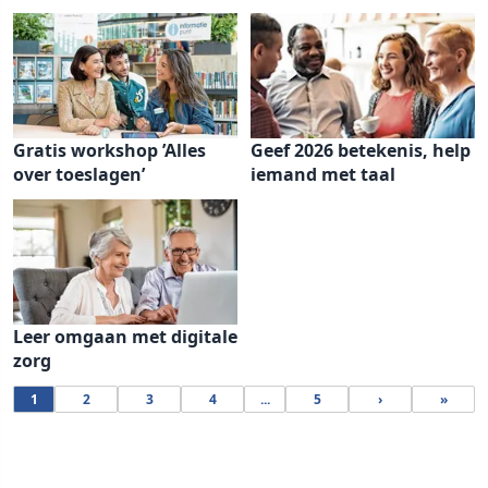
Gratis workshop ’Alles
Geef 2026 betekenis, help
over toeslagen’
iemand met taal
Leer omgaan met digitale
zorg
1
2
3
4
...
5
›
»