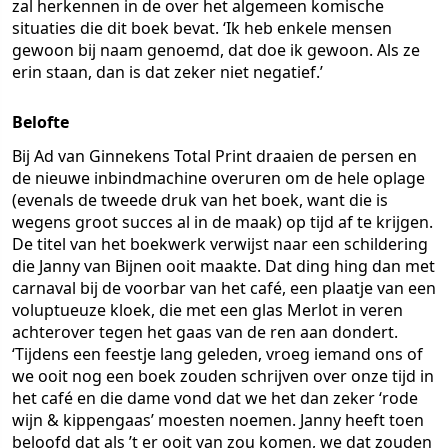
zal herkennen in de over het algemeen komische
situaties die dit boek bevat. ‘Ik heb enkele mensen
gewoon bij naam genoemd, dat doe ik gewoon. Als ze
erin staan, dan is dat zeker niet negatief.’
Belofte
Bij Ad van Ginnekens Total Print draaien de persen en
de nieuwe inbindmachine overuren om de hele oplage
(evenals de tweede druk van het boek, want die is
wegens groot succes al in de maak) op tijd af te krijgen.
De titel van het boekwerk verwijst naar een schildering
die Janny van Bijnen ooit maakte. Dat ding hing dan met
carnaval bij de voorbar van het café, een plaatje van een
voluptueuze kloek, die met een glas Merlot in veren
achterover tegen het gaas van de ren aan dondert.
‘Tijdens een feestje lang geleden, vroeg iemand ons of
we ooit nog een boek zouden schrijven over onze tijd in
het café en die dame vond dat we het dan zeker ‘rode
wijn & kippengaas’ moesten noemen. Janny heeft toen
beloofd dat als ’t er ooit van zou komen, we dat zouden