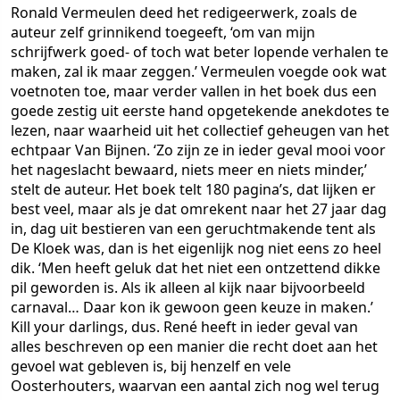
Ronald Vermeulen deed het redigeerwerk, zoals de
auteur zelf grinnikend toegeeft, ‘om van mijn
schrijfwerk goed- of toch wat beter lopende verhalen te
maken, zal ik maar zeggen.’ Vermeulen voegde ook wat
voetnoten toe, maar verder vallen in het boek dus een
goede zestig uit eerste hand opgetekende anekdotes te
lezen, naar waarheid uit het collectief geheugen van het
echtpaar Van Bijnen. ‘Zo zijn ze in ieder geval mooi voor
het nageslacht bewaard, niets meer en niets minder,’
stelt de auteur. Het boek telt 180 pagina’s, dat lijken er
best veel, maar als je dat omrekent naar het 27 jaar dag
in, dag uit bestieren van een geruchtmakende tent als
De Kloek was, dan is het eigenlijk nog niet eens zo heel
dik. ‘Men heeft geluk dat het niet een ontzettend dikke
pil geworden is. Als ik alleen al kijk naar bijvoorbeeld
carnaval… Daar kon ik gewoon geen keuze in maken.’
Kill your darlings, dus. René heeft in ieder geval van
alles beschreven op een manier die recht doet aan het
gevoel wat gebleven is, bij henzelf en vele
Oosterhouters, waarvan een aantal zich nog wel terug