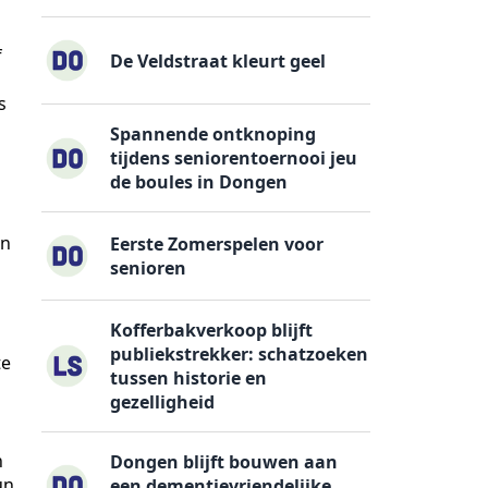
f
De Veldstraat kleurt geel
s
Spannende ontknoping
tijdens seniorentoernooi jeu
de boules in Dongen
an
Eerste Zomerspelen voor
senioren
Kofferbakverkoop blijft
publiekstrekker: schatzoeken
te
tussen historie en
gezelligheid
n
Dongen blijft bouwen aan
un
een dementievriendelijke