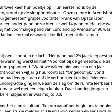
b al twee keer hun boeltje op. Hun eerste honk bij de
den, stond op de sloopnominatie. “Onze ruimte in Arendsho
urgemeester,” grapte voorzitter Frank van Opstal later
aar een ander pand bezochten ze wel 14 panden. Het ene wa
n bij het voormalige pand van Euroland op Arendshof 96 was
dat lag centraal en was lekker licht met al die ramen.
ijssen schoot in de lach. “Het pand had 2½ jaar leeg gesta
e verwarming werkten niet.” Voordat bij de gemeente, die de
et nog spannend. “Want we wilden niet weer na een jaar
ht voor een vijfjarig huurcontract. “Ongelooflijk,” vond
ang had leeggestaan gaf de verhuurder korting. “Met een
nding-actie gingen we aan de slag om de ruimte leefbaar 
ek maar wel met een eigen keuken. Daar hadden jongeren
kere hapjes en er was mojito 0.0.
ver het eindresultaat. “Ik kom vanaf het begin om te poole
 hij een stukje meloen at. Hij en Dyon kenden elkaar sinds h