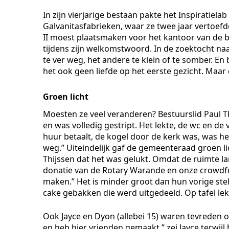
In zijn vierjarige bestaan pakte het Inspiratiela
Galvanitasfabrieken, waar ze twee jaar vertoef
II moest plaatsmaken voor het kantoor van de b
tijdens zijn welkomstwoord. In de zoektocht n
te ver weg, het andere te klein of te somber. E
het ook geen liefde op het eerste gezicht. Maar 
Groen licht
Moesten ze veel veranderen? Bestuurslid Paul Th
en was volledig gestript. Het lekte, de wc en d
huur betaalt, de kogel door de kerk was, was h
weg.” Uiteindelijk gaf de gemeenteraad groen lic
Thijssen dat het was gelukt. Omdat de ruimte l
donatie van de Rotary Warande en onze crowdfu
maken.” Het is minder groot dan hun vorige st
cake gebakken die werd uitgedeeld. Op tafel lek
Ook Jayce en Dyon (allebei 15) waren tevreden o
en heb hier vrienden gemaakt,” zei Jayce terwijl