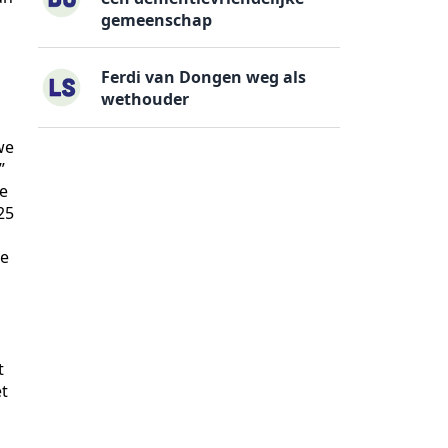
gemeenschap
Ferdi van Dongen weg als
wethouder
we
”
de
25
ie
t
et