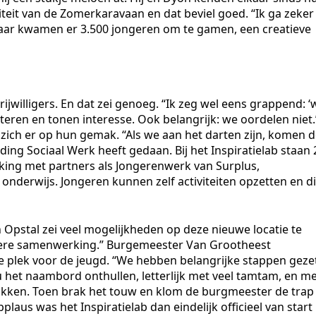
iteit van de Zomerkaravaan en dat beviel goed. “Ik ga zeker
 jaar kwamen er 3.500 jongeren om te gamen, een creatieve
vrijwilligers. En dat zei genoeg. “Ik zeg wel eens grappend: ‘
isteren en tonen interesse. Ook belangrijk: we oordelen niet.
ich er op hun gemak. “Als we aan het darten zijn, komen 
ding Sociaal Werk heeft gedaan. Bij het Inspiratielab staan 
erking met partners als Jongerenwerk van Surplus,
onderwijs. Jongeren kunnen zelf activiteiten opzetten en d
 Opstal zei veel mogelijkheden op deze nieuwe locatie te
dere samenwerking.” Burgemeester Van Grootheest
ge plek voor de jeugd. “We hebben belangrijke stappen geze
 het naambord onthullen, letterlijk met veel tamtam, en m
rokken. Toen brak het touw en klom de burgmeester de trap
laus was het Inspiratielab dan eindelijk officieel van start