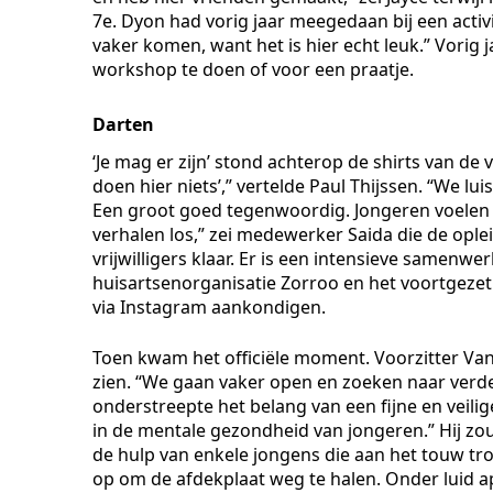
7e. Dyon had vorig jaar meegedaan bij een activ
vaker komen, want het is hier echt leuk.” Vorig
workshop te doen of voor een praatje.
Darten
‘Je mag er zijn’ stond achterop de shirts van de 
doen hier niets’,” vertelde Paul Thijssen. “We lu
Een groot goed tegenwoordig. Jongeren voelen z
verhalen los,” zei medewerker Saida die de oplei
vrijwilligers klaar. Er is een intensieve samenw
huisartsenorganisatie Zorroo en het voortgezet 
via Instagram aankondigen.
Toen kwam het officiële moment. Voorzitter Van
zien. “We gaan vaker open en zoeken naar ver
onderstreepte het belang van een fijne en veili
in de mentale gezondheid van jongeren.” Hij zou
de hulp van enkele jongens die aan het touw t
op om de afdekplaat weg te halen. Onder luid app