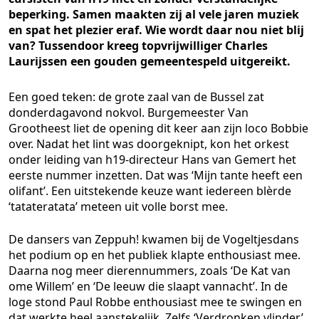
beperking. Samen maakten zij al vele jaren muziek
en spat het plezier eraf. Wie wordt daar nou niet blij
van? Tussendoor kreeg topvrijwilliger Charles
Laurijssen een gouden gemeentespeld uitgereikt.
Een goed teken: de grote zaal van de Bussel zat
donderdagavond nokvol. Burgemeester Van
Grootheest liet de opening dit keer aan zijn loco Bobbie
over. Nadat het lint was doorgeknipt, kon het orkest
onder leiding van h19-directeur Hans van Gemert het
eerste nummer inzetten. Dat was ‘Mijn tante heeft een
olifant’. Een uitstekende keuze want iedereen blèrde
‘tatateratata’ meteen uit volle borst mee.
De dansers van Zeppuh! kwamen bij de Vogeltjesdans
het podium op en het publiek klapte enthousiast mee.
Daarna nog meer dierennummers, zoals ‘De Kat van
ome Willem’ en ‘De leeuw die slaapt vannacht’. In de
loge stond Paul Robbe enthousiast mee te swingen en
dat werkte heel aanstekelijk. Zelfs ‘Verdronken vlinder’