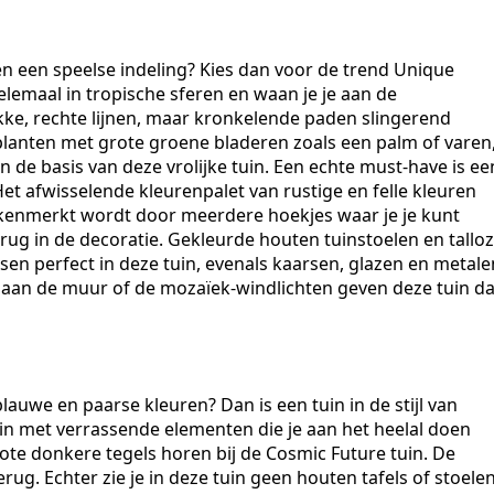
en een speelse indeling? Kies dan voor de trend Unique
elemaal in tropische sferen en waan je je aan de
akke, rechte lijnen, maar kronkelende paden slingerend
planten met grote groene bladeren zoals een palm of varen
de basis van deze vrolijke tuin. Een echte must-have is ee
et afwisselende kleurenpalet van rustige en felle kleuren
gekenmerkt wordt door meerdere hoekjes waar je je kunt
rug in de decoratie. Gekleurde houten tuinstoelen en tallo
en perfect in deze tuin, evenals kaarsen, glazen en metale
s aan de muur of de mozaïek-windlichten geven deze tuin d
auwe en paarse kleuren? Dan is een tuin in de stijl van
tuin met verrassende elementen die je aan het heelal doen
ote donkere tegels horen bij de Cosmic Future tuin. De
g. Echter zie je in deze tuin geen houten tafels of stoelen