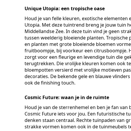
Unique Utopia: een tropische oase
Houd je van felle kleuren, exotische elementen 
Utopia. Met deze tuintrend breng je jouw tuin h
Middellandse Zee. In deze tuin vind je geen str
tussen weelderig bloeiende planten. Tropische 
en planten met grote bloeiende bloemen vormen 
fruitboompje, bij voorkeur een citrusboompje. H
zorgt voor een fleurige en levendige tuin die 
terugtrekken. Die vrolijke kleuren komen ook te
bloempotten versierd met vrolijke motieven pass
decoraties. De bekende gele en blauwe vlinder
ook de finishing touch.
Cosmic Future: waan je in de ruimte
Houd je van de sterrenhemel en ben je fan van bl
Cosmic Future iets voor jou. Een futuristische 
denken staan centraal. Rechte tuinpaden van gr
strakke vormen komen ook in de tuinmeubels teru