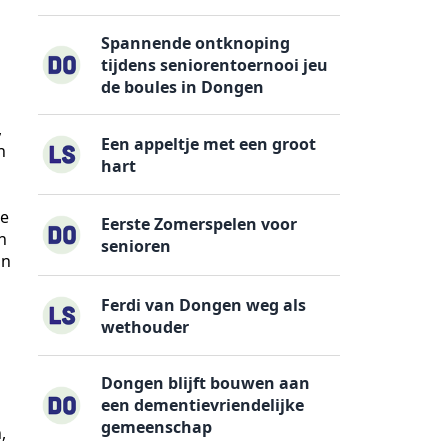
Spannende ontknoping
tijdens seniorentoernooi jeu
de boules in Dongen
,
Een appeltje met een groot
n
hart
ze
Eerste Zomerspelen voor
n
senioren
an
Ferdi van Dongen weg als
wethouder
Dongen blijft bouwen aan
een dementievriendelijke
gemeenschap
,