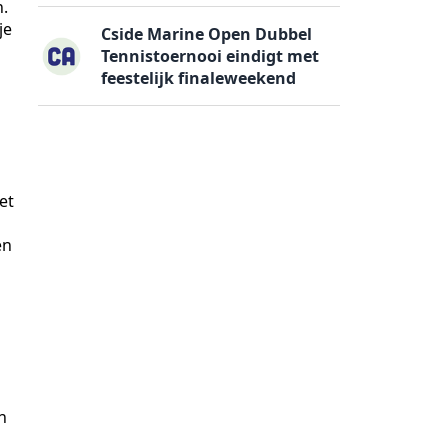
.
je
Cside Marine Open Dubbel
Tennistoernooi eindigt met
feestelijk finaleweekend
et
en
s
n