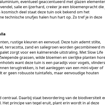
aluminium, eventueel geaccentueerd met glazen elementen
endel, salie en ijzerhard, creëer je een bloemenpracht die 
 kosmisch deel staat deze tuin ook bekend om het
e technische snufjes halen hun hart op. Zo tref je in deze
lla
nten, rustige kleuren en eenvoud. Deze tuin ademt stilte,
eel, terracotta, zand en saliegroen worden gecombineerd m
enpalet zorgt voor een kalmerende uitstraling. Met Slow Life
. Zwiepende grassen, wilde bloemen en sierlijke planten hor
enhotels want deze tuin is een paradijs voor vogels, vlinder
nen terugtrekken, is het aanleggen van een mini-vijver of
dt er geen robuuste tuintafels, maar eenvoudige houten
d centraal. Daarbij staat bevordering van de biodiversiteit e
et principe van tegel eruit, plant erin wordt in al deze