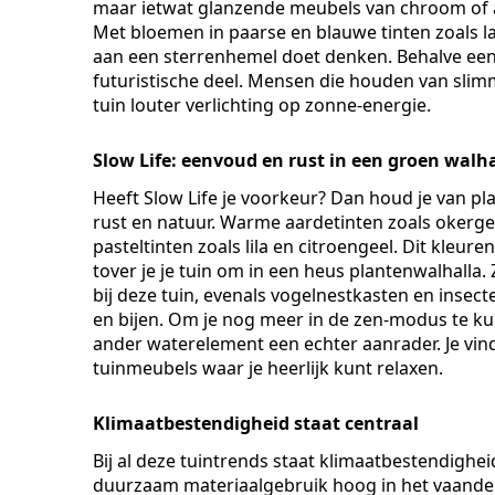
maar ietwat glanzende meubels van chroom of 
Met bloemen in paarse en blauwe tinten zoals lav
aan een sterrenhemel doet denken. Behalve een
futuristische deel. Mensen die houden van slimm
tuin louter verlichting op zonne-energie.
Slow Life: eenvoud en rust in een groen walha
Heeft Slow Life je voorkeur? Dan houd je van pla
rust en natuur. Warme aardetinten zoals okerg
pasteltinten zoals lila en citroengeel. Dit kleur
tover je je tuin om in een heus plantenwalhalla
bij deze tuin, evenals vogelnestkasten en insect
en bijen. Om je nog meer in de zen-modus te kun
ander waterelement een echter aanrader. Je vin
tuinmeubels waar je heerlijk kunt relaxen.
Klimaatbestendigheid staat centraal
Bij al deze tuintrends staat klimaatbestendighei
duurzaam materiaalgebruik hoog in het vaandel. H