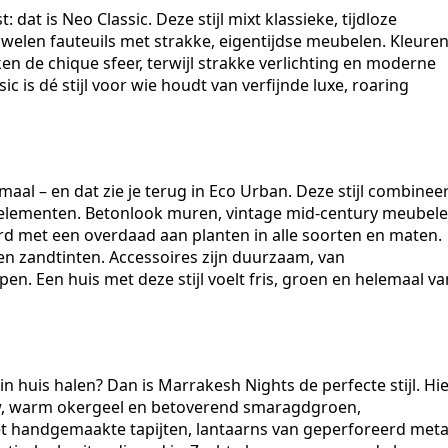
at is Neo Classic. Deze stijl mixt klassieke, tijdloze
luwelen fauteuils met strakke, eigentijdse meubelen. Kleure
 de chique sfeer, terwijl strakke verlichting en moderne
ic is dé stijl voor wie houdt van verfijnde luxe, roaring
aal – en dat zie je terug in Eco Urban. Deze stijl combinee
jke elementen. Betonlook muren, vintage mid-century meubel
 met een overdaad aan planten in alle soorten en maten.
a en zandtinten. Accessoires zijn duurzaam, van
 Een huis met deze stijl voelt fris, groen en helemaal va
n huis halen? Dan is Marrakesh Nights de perfecte stijl. Hi
auw, warm okergeel en betoverend smaragdgroen,
t handgemaakte tapijten, lantaarns van geperforeerd meta