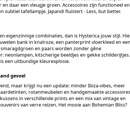
er en daar een vleugje groen. Accessoires zijn functioneel en
ubtiel tafellampje. Japandi fluistert - Less, but better.
 en eigenzinnige combinaties, dan is Hysterica jouw stijl. Hie
luwelen bank in knalroze, een panterprint vloerkleed en ee
nje, smaragdgroen en paars worden zonder gêne
 neonlampen, kitscherige beeldjes en gekke schilderijtjes.
uis een uitbundige kleurexplosie.
zand gevoel
evend, maar krijgt nu een update: minder Ibiza-vibes, meer
e aardetinten, rotanmeubelen en handgemaakte accessoires
 kussens in verschillende prints en een mix van vintage en
souvenirs van verre reizen. Het mooie aan Bohemian Bliss?