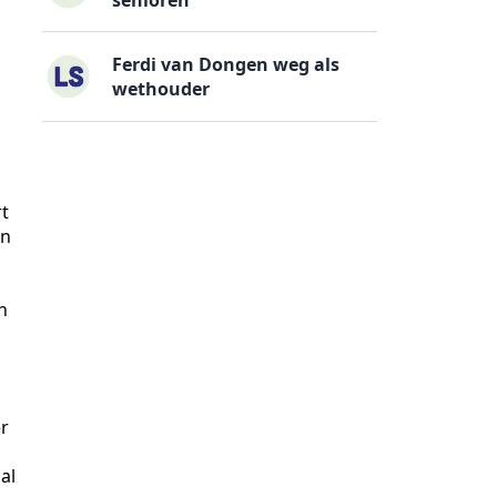
n
Ferdi van Dongen weg als
wethouder
rt
en
n
er
al