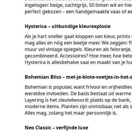
ingetogen: beige, zachtgrijs, 50 tinten wit en hi
perfect gekozen – een handgemaakte vaas of een s
Hysterica – uitbundige kleurexplosie
Als je hart sneller gaat kloppen van kleur, prints
mag alles en nóg een beetje meer. We zeggen: f
muur vol vintage spiegels. Kleuren als felora
gecombineerd. Accessoires? Hoe meer, hoe beter:
Hysterica is allesbehalve saai en maakt van je h
Bohemian Bliss – met-je-blote-voetjes-in-het-
Bohemian is populair, want frivool en vrijheidli
wereldse invloeden. De basis bestaat uit warm
Layering is het sleutelwoord: plaids op de bank,
moderne items. Planten zijn onmisbaar, net als 
Alles mag, zolang het maar persoonlijk is.
Neo Classic – verfijnde luxe