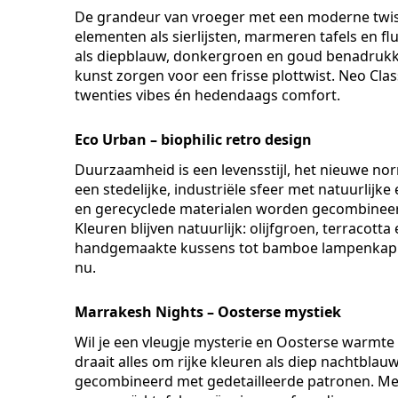
De grandeur van vroeger met een moderne twist: d
elementen als sierlijsten, marmeren tafels en f
als diepblauw, donkergroen en goud benadrukken
kunst zorgen voor een frisse plottwist. Neo Class
twenties vibes én hedendaags comfort.
Eco Urban – biophilic retro design
Duurzaamheid is een levensstijl, het nieuwe norm
een stedelijke, industriële sfeer met natuurli
en gerecyclede materialen worden gecombineerd
Kleuren blijven natuurlijk: olijfgroen, terracott
handgemaakte kussens tot bamboe lampenkappen.
nu.
Marrakesh Nights – Oosterse mystiek
Wil je een vleugje mysterie en Oosterse warmte i
draait alles om rijke kleuren als diep nachtbl
gecombineerd met gedetailleerde patronen. Me