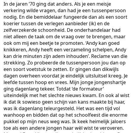
In de jaren ’70 ging dat anders. Als je een meisje
verkering wilde vragen, dan had je een tussenpersoon
nodig. En die bemiddelaar fungeerde dan als een soort
koerier tussen de verlegen aanbieder (ik) en de
zelfverzekerde schoonheid. De onderhandelaar had
niet alleen de taak om de vraag over te brengen, maar
ook om mij een beetje te promoten. ‘Andy kan goed
knikkeren, Andy heeft een verzameling schelpen, Andy
kan drie minuten zijn adem inhouden’. Reclame van die
strekking. Zo probeerde de tussenpersoon jou dan op
een soort voetstuk te zetten. Er gingen dan dikwijls
dagen overheen voordat je eindelijk uitsluitsel kreeg. Je
leefde tussen hoop en vrees. Mijn jonge jongenshartje
ging dagenlang tekeer. Totdat ‘de formateur’
uiteindelijk met het slechte nieuws kwam. En ook al wist
ik dat ik sowieso geen schijn van kans maakte bij haar,
was ik dagenlang teleurgesteld. Het was een tijd vol
wanhoop en bidden dat op het schoolfeest die enorme
pukkel op mijn neus weg was. Ik keek heimelijk jaloers
toe als een andere jongen haar wèl wist te veroveren.