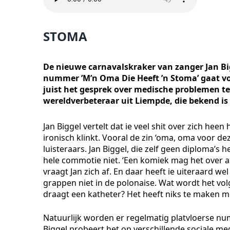
STOMA
De nieuwe carnavalskraker van zanger Jan Big
nummer ’M’n Oma Die Heeft ’n Stoma’ gaat vol
juist het gesprek over medische problemen te
wereldverbeteraar uit Liempde, die bekend is
Jan Biggel vertelt dat ie veel shit over zich h
ironisch klinkt. Vooral de zin ‘oma, oma voor dez
luisteraars. Jan Biggel, die zelf geen diploma’s 
hele commotie niet. ‘Een komiek mag het over al
vraagt Jan zich af. En daar heeft ie uiteraard we
grappen niet in de polonaise. Wat wordt het 
draagt een katheter? Het heeft niks te maken m
Natuurlijk worden er regelmatig platvloerse nu
Biggel probeert het op verschillende sociale m