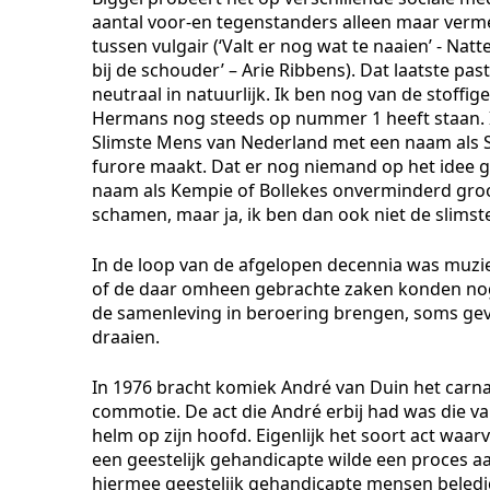
aantal voor-en tegenstanders alleen maar vermeni
tussen vulgair (‘Valt er nog wat te naaien’ - Natt
bij de schouder’ – Arie Ribbens). Dat laatste past
neutraal in natuurlijk. Ik ben nog van de stoffi
Hermans nog steeds op nummer 1 heeft staan. Ik
Slimste Mens van Nederland met een naam als Sno
furore maakt. Dat er nog niemand op het idee g
naam als Kempie of Bollekes onverminderd groot 
schamen, maar ja, ik ben dan ook niet de slimst
In de loop van de afgelopen decennia was muzie
of de daar omheen gebrachte zaken konden nog
de samenleving in beroering brengen, soms ge
draaien.
In 1976 bracht komiek André van Duin het carnav
commotie. De act die André erbij had was die 
helm op zijn hoofd. Eigenlijk het soort act waa
een geestelijk gehandicapte wilde een proces 
hiermee geestelijk gehandicapte mensen beledi