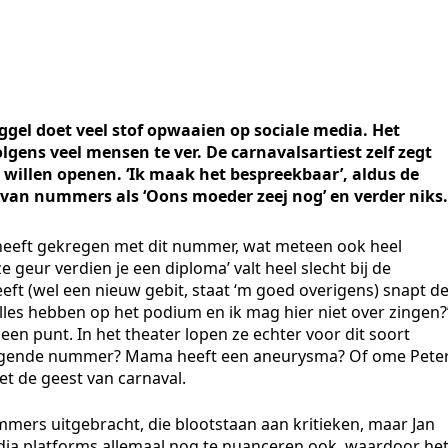
gel doet veel stof opwaaien op sociale media. Het
gens veel mensen te ver. De carnavalsartiest zelf zegt
 willen openen. ‘Ik maak het bespreekbaar’, aldus de
 van nummers als ‘Oons moeder zeej nog’ en verder niks.
een heeft gekregen met dit nummer, wat meteen ook heel
e geur verdien je een diploma’ valt heel slecht bij de
heeft (wel een nieuw gebit, staat ‘m goed overigens) snapt d
les hebben op het podium en ik mag hier niet over zingen?’
l een punt. In het theater lopen ze echter voor dit soort
volgende nummer? Mama heeft een aneurysma? Of ome Pete
et de geest van carnaval.
mmers uitgebracht, die blootstaan aan kritieken, maar Jan
edia platforms allemaal nog te nuanceren ook, waardoor he