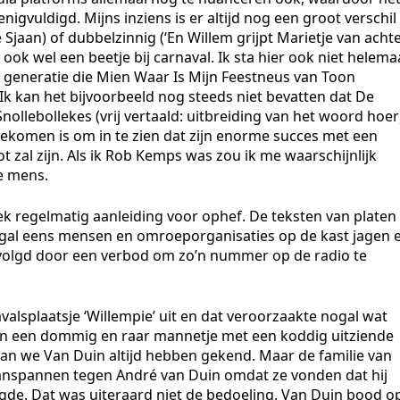
gvuldigd. Mijns inziens is er altijd nog een groot verschil
e Sjaan) of dubbelzinnig (‘En Willem grijpt Marietje van acht
 ook wel een beetje bij carnaval. Ik sta hier ook niet helema
ge generatie die Mien Waar Is Mijn Feestneus van Toon
 kan het bijvoorbeeld nog steeds niet bevatten dat De
llebollekes (vrij vertaald: uitbreiding van het woord hoer
ekomen is om in te zien dat zijn enorme succes met een
zal zijn. Als ik Rob Kemps was zou ik me waarschijnlijk
e mens.
k regelmatig aanleiding voor ophef. De teksten van platen
al eens mensen en omroeporganisaties op de kast jagen 
volgd door een verbod om zo’n nummer op de radio te
alsplaatsje ‘Willempie’ uit en dat veroorzaakte nogal wat
van een dommig en raar mannetje met een koddig uitziende
rvan we Van Duin altijd hebben gekend. Maar de familie van
aanspannen tegen André van Duin omdat ze vonden dat hij
gde. Dat was uiteraard niet de bedoeling. Van Duin bood o