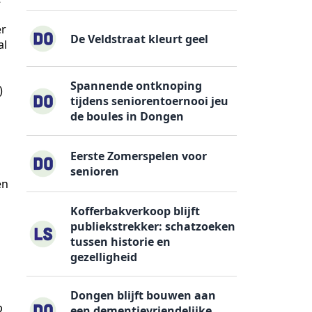
er
De Veldstraat kleurt geel
al
Spannende ontknoping
)
tijdens seniorentoernooi jeu
de boules in Dongen
Eerste Zomerspelen voor
senioren
en
Kofferbakverkoop blijft
publiekstrekker: schatzoeken
tussen historie en
gezelligheid
Dongen blijft bouwen aan
p
een dementievriendelijke