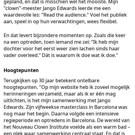
gepland, en dat is misschien wel het mooiste. Mijn
"clown"-meester Jango Edwards leerde me een
waardevolle les: "Read the audience." Voel het publiek
aan, speel in op hun verwachtingen, wees flexibel.
En dat levert bijzondere momenten op. Zoals die keer
na een optreden, toen iemand me zei: “Ik heb mijn
dochter voor het eerst weer zien lachen sinds haar
vader overleed.” Dát is waarom ik doe wat ik doe."
Hoogtepunten
Terugkijken op 30 jaar betekent ontelbare
hoogtepunten. "Op mijn website heb ik zoveel mogelijk
herinneringen verzameld, maar als ik er één mag
uitlichten, is het mijn samenwerking met Jango
Edwards. Zijn vijfweekse masterclass in Barcelona was
nog maar het begin. Daarna volgde een intensieve
regieperiode en optredens in Barcelona. De wereld van
het Nouveau Clown Institute voelde als een warm bad –
een plek waar samenwerking centraal staat. En dat is