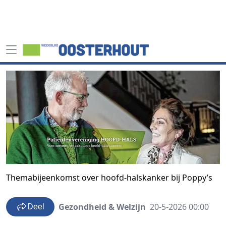
Themabijeenkomst over hoofd-halskanker bij Poppy’s
Gezondheid & Welzijn
20-5-2026 00:00
Deel