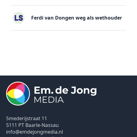
Ferdi van Dongen weg als wethouder
Smederijstraat 11
5111 PT Baarle-Nassau
info@emdejongmedia.nl