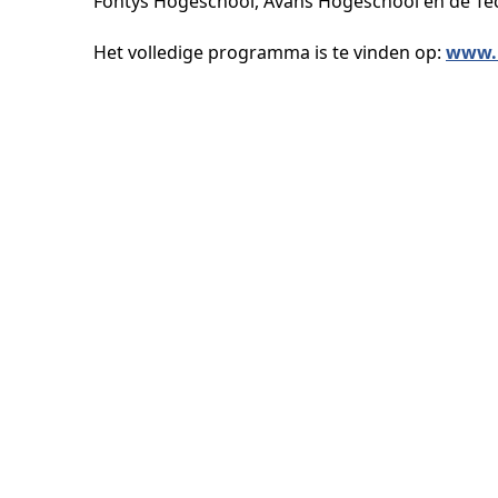
Fontys Hogeschool, Avans Hogeschool en de Tec
Het volledige programma is te vinden op:
www.h