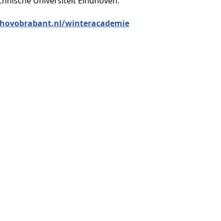
hnische Universiteit Eindhoven.
ovobrabant.nl/winteracademie