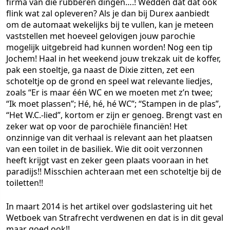
firma van die rubberen dingen….! Wedden dat dat ook
flink wat zal opleveren? Als je dan bij Durex aanbiedt
om de automaat wekelijks bij te vullen, kan je meteen
vaststellen met hoeveel gelovigen jouw parochie
mogelijk uitgebreid had kunnen worden! Nog een tip
Jochem! Haal in het weekend jouw trekzak uit de koffer,
pak een stoeltje, ga naast de Dixie zitten, zet een
schoteltje op de grond en speel wat relevante liedjes,
zoals “Er is maar één WC en we moeten met z’n twee;
“Ik moet plassen”; Hé, hé, hé WC”; “Stampen in de plas”,
“Het W.C.-lied”, kortom er zijn er genoeg. Brengt vast en
zeker wat op voor de parochiële financiën! Het
onzinnige van dit verhaal is relevant aan het plaatsen
van een toilet in de basiliek. Wie dit ooit verzonnen
heeft krijgt vast en zeker geen plaats vooraan in het
paradijs!! Misschien achteraan met een schoteltje bij de
toiletten!!
In maart 2014 is het artikel over godslastering uit het
Wetboek van Strafrecht verdwenen en dat is in dit geval
maar goed ook!!