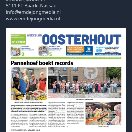
5111 PT Baarle-Nassau
info@emdejongmedia.nl
www.emdejongmedia.nl