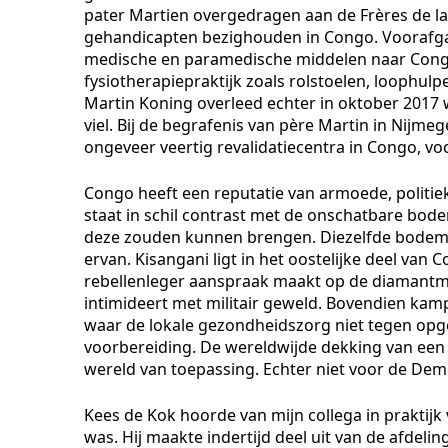
pater Martien overgedragen aan de Frères de la
gehandicapten bezighouden in Congo. Voorafga
medische en paramedische middelen naar Congo
fysiotherapiepraktijk zoals rolstoelen, loophul
Martin Koning overleed echter in oktober 201
viel. Bij de begrafenis van père Martin in Nijm
ongeveer veertig revalidatiecentra in Congo, vo
Congo heeft een reputatie van armoede, politi
staat in schil contrast met de onschatbare bod
deze zouden kunnen brengen. Diezelfde bodemsc
ervan. Kisangani ligt in het oostelijke deel va
rebellenleger aanspraak maakt op de diamantmi
intimideert met militair geweld. Bovendien kam
waar de lokale gezondheidszorg niet tegen opg
voorbereiding. De wereldwijde dekking van een 
wereld van toepassing. Echter niet voor de Dem
Kees de Kok hoorde van mijn collega in praktijk
was. Hij maakte indertijd deel uit van de afdeli