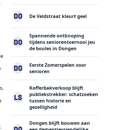
r
De Veldstraat kleurt geel
Spannende ontknoping
tijdens seniorentoernooi jeu
de boules in Dongen
de
Eerste Zomerspelen voor
r
senioren
t
s,
Kofferbakverkoop blijft
publiekstrekker: schatzoeken
e
tussen historie en
gezelligheid
Dongen blijft bouwen aan
k
een dementievriendelijke