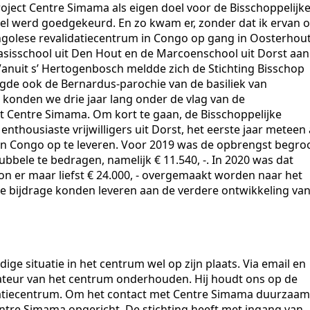
oject Centre Simama als eigen doel voor de Bisschoppelijk
stel werd goedgekeurd. En zo kwam er, zonder dat ik ervan 
ngolese revalidatiecentrum in Congo op gang in Oosterhou
sisschool uit Den Hout en de Marcoenschool uit Dorst aan
Vanuit s’ Hertogenbosch meldde zich de Stichting Bisschop
gde ook de Bernardus-parochie van de basiliek van
o konden we drie jaar lang onder de vlag van de
et Centre Simama. Om kort te gaan, de Bisschoppelijke
enthousiaste vrijwilligers uit Dorst, het eerste jaar meteen 
 in Congo op te leveren. Voor 2019 was de opbrengst begro
dubbele te bedragen, namelijk € 11.540, -. In 2020 was dat
kon er maar liefst € 24.000, - overgemaakt worden naar het
e bijdrage konden leveren aan de verdere ontwikkeling va
idige situatie in het centrum wel op zijn plaats. Via email en
teur van het centrum onderhouden. Hij houdt ons op de
idatiecentrum. Om het contact met Centre Simama duurzaam
entre Simama opgericht. De stichting heeft met ingang van