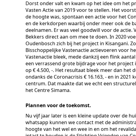
Dorst onder valt en kwam op het idee om het pr
Vasten Actie van 2019 voor te stellen. Het voor
de hoogte was, spontaan een actie voor het Co
en de kerkdorpen waarbij onder meer ook de ba
deelnamen. Er was veel goodwill voor de actie. 
Bekkers direct aan om mee te doen. In 2020 voe
Oudenbosch zich bij het project in Kisangani. Z
Bisschoppelijke Vastenactie actievoeren voor h
Vastenactie bleek, mede dankzij een flink aantal 
een verrassend grote bijdrage voor het project
op € 4.500, -. Het resultaat bleek meer dan het 
ondanks de Coronacrisis € 16.163, - en in 2021 
centrum. Dat maakte dat we echt een structurel
het Centre Simama.
Plannen voor de toekomst.
Nu vijf jaar later is een kleine update over de hu
whatsapp kunnen we contact met de administra
hoogte van het wel en wee in en om het reval
intact te houden is de Stichting Vrienden van C