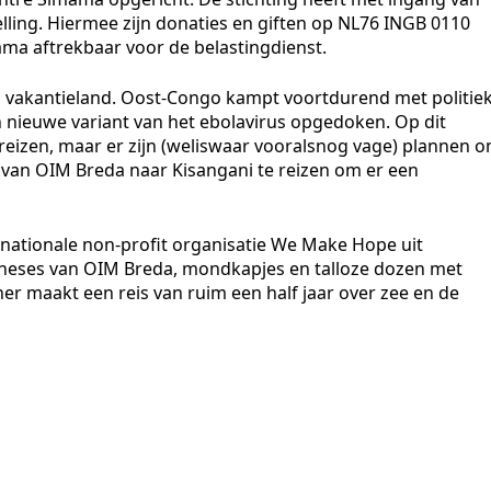
lling. Hiermee zijn donaties en giften op NL76 INGB 0110
mama aftrekbaar voor de belastingdienst.
 vakantieland. Oost-Congo kampt voortdurend met politie
 nieuwe variant van het ebolavirus opgedoken. Op dit
eizen, maar er zijn (weliswaar vooralsnog vage) plannen 
an OIM Breda naar Kisangani te reizen om er een
nationale non-profit organisatie We Make Hope uit
theses van OIM Breda, mondkapjes en talloze dozen met
er maakt een reis van ruim een half jaar over zee en de