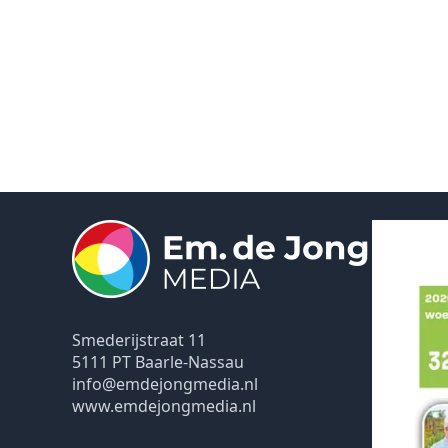
Smederijstraat 11
5111 PT Baarle-Nassau
info@emdejongmedia.nl
www.emdejongmedia.nl