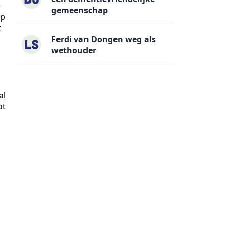
e
gemeenschap
op
t
Ferdi van Dongen weg als
wethouder
al
ot
n