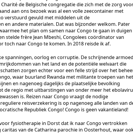
 Charité de Belgische congregatie die zich met de zorg voo
and aan ons bezoek was al een volle zeecontainer met
 verstuurd gevuld met middelen uit de
pen en andere materialen. Dat was bijzonder welkom. Pater
7 waarmee het plan om samen naar Congo te gaan in duigen
egen stelde frère Jean Mbeshi, Congolees coördinator van
or toch naar Congo te komen. In 2018 reisde ik af.
eke spanningen, oorlog en corruptie. De schrijnende armoe
emrijkdommen van het land en de potentiële welvaart die
hatten zorgen echter voor een felle strijd over het behee
n Congo, waar buurland Rwanda met militante troepen van he
jnen en nagenoeg dagelijks de plaatselijke bevolking
pt de regio met uitbarstingen van onder meer het ebolaviru
ewassen is. Reizen naar Congo vraagt de nodige
reguliere reisverzekering is op nagenoeg alle landen van d
ocratische Republiek Congo! Congo is geen vakantieland!
 voor fysiotherapie in Dorst dat ik naar Congo vertrokken
ng caritas van de Catharina parochie in Oosterhout, waar oo