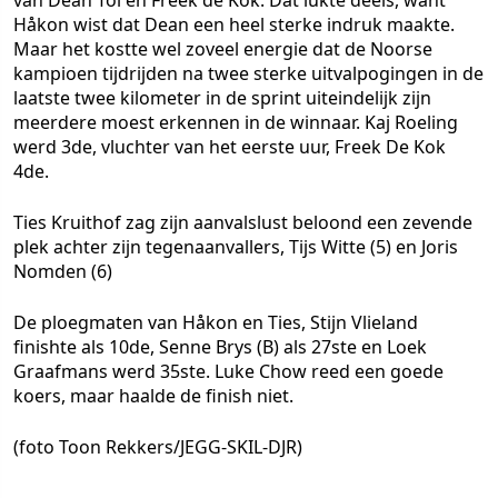
van Dean Tol en Freek de Kok. Dat lukte deels, want
Håkon wist dat Dean een heel sterke indruk maakte.
Maar het kostte wel zoveel energie dat de Noorse
kampioen tijdrijden na twee sterke uitvalpogingen in de
laatste twee kilometer in de sprint uiteindelijk zijn
meerdere moest erkennen in de winnaar. Kaj Roeling
werd 3de, vluchter van het eerste uur, Freek De Kok
4de.
Ties Kruithof zag zijn aanvalslust beloond een zevende
plek achter zijn tegenaanvallers, Tijs Witte (5) en Joris
Nomden (6)
De ploegmaten van Håkon en Ties, Stijn Vlieland
finishte als 10de, Senne Brys (B) als 27ste en Loek
Graafmans werd 35ste. Luke Chow reed een goede
koers, maar haalde de finish niet.
(foto Toon Rekkers/JEGG-SKIL-DJR)