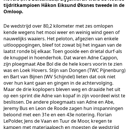
tijdritkampioen Håkon Eiksund Øksnes tweede in de
Omloop.
De wedstrijd over 80,2 kilometer met zes omlopen
kende wegens het mooi weer en weinig wind geen of
nauwelijks waaiers. Het peloton, afgezien van enkele
uitlooppogingen, bleef tot zowat bij het ingaan van de
laatst ronde bij elkaar. Toen gooide een drietal durf-als
de knuppel in hoenderhok. Dat waren Adne Cappon,
zijn ploegmaat Abe Bol die de hele koers voorin te zien
was en Loek Hovers. Stijn van Dongen (TWC Pijnenburg)
en Bart van Bijnen (WV Schijndel) lieten dat ook niet
over hun kant gaan en gingen in de achtervolging.
Maar de drie koplopers bleven weg en draaide het uit
op een sprint die Adne van kopaf in zijn voordeel wist te
beslissen. De andere ploegmaats van Adne en Abe,
Jeremy Bus en Leon de Roode zagen hun inspanningen
beloond met een 31e en een 43e notering. Florian
LePolder, Jens de Vaan en Tuur de Moor, kregen te
kampen met materiaalpech en moesten de wedstrijd