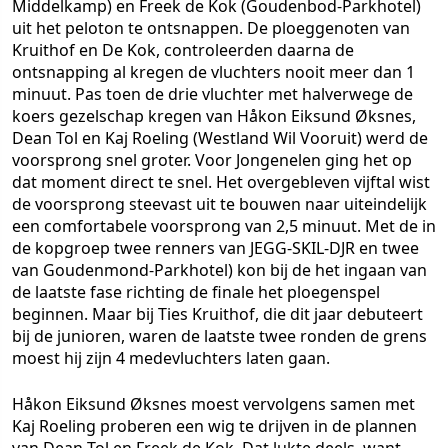
Middelkamp) en Freek de Kok (Goudenbod-Parkhotel)
uit het peloton te ontsnappen. De ploeggenoten van
Kruithof en De Kok, controleerden daarna de
ontsnapping al kregen de vluchters nooit meer dan 1
minuut. Pas toen de drie vluchter met halverwege de
koers gezelschap kregen van Håkon Eiksund Øksnes,
Dean Tol en Kaj Roeling (Westland Wil Vooruit) werd de
voorsprong snel groter. Voor Jongenelen ging het op
dat moment direct te snel. Het overgebleven vijftal wist
de voorsprong steevast uit te bouwen naar uiteindelijk
een comfortabele voorsprong van 2,5 minuut. Met de in
de kopgroep twee renners van JEGG-SKIL-DJR en twee
van Goudenmond-Parkhotel) kon bij de het ingaan van
de laatste fase richting de finale het ploegenspel
beginnen. Maar bij Ties Kruithof, die dit jaar debuteert
bij de junioren, waren de laatste twee ronden de grens
moest hij zijn 4 medevluchters laten gaan.
Håkon Eiksund Øksnes moest vervolgens samen met
Kaj Roeling proberen een wig te drijven in de plannen