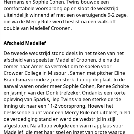
Hermans en Sophie Cohen. Twins bouwde een
comfortabele voorsprong op en sloot de wedstrijd
uiteindelijk winnend af met een overtuigende 9-2 zege,
die via de Mercy Rule werd beslist na een walk-off
double van Madelief Croonen.
Afscheid Madelief
De tweede wedstrijd stond deels in het teken van het
afscheid van speelster Madelief Croonen, die na de
zomer naar Amerika vertrekt om te spelen voor
Crowder College in Missouri. Samen met pitcher Eline
Brandsma vormde zij een sterk duo op de plaat. In de
aanval waren onder meer Sophie Cohen, Renee Scholte
en Jasmijn van der Donk trefzeker. Ondanks een korte
opleving van Sparks, liep Twins via een sterke derde
inning uit naar een 11-2 voorsprong. Hoewel het
beslissende punt voor een Mercy Rule net uitbleef, hield
de verdediging stand en werd de wedstrijd in stijl
afgesloten. Na afloop volgde een warm applaus voor
Madelief, die met haar spel en inzet van grote waarde