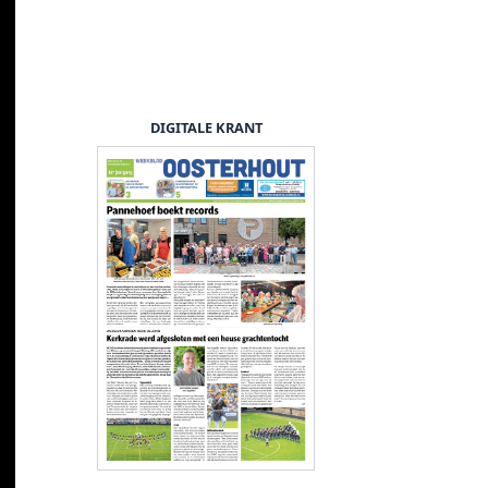
DIGITALE KRANT
podium heren 