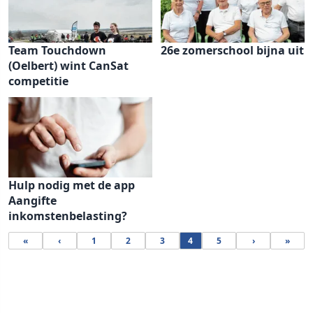
Team Touchdown
26e zomerschool bijna uit
(Oelbert) wint CanSat
competitie
Hulp nodig met de app
Aangifte
inkomstenbelasting?
«
‹
1
2
3
4
5
›
»