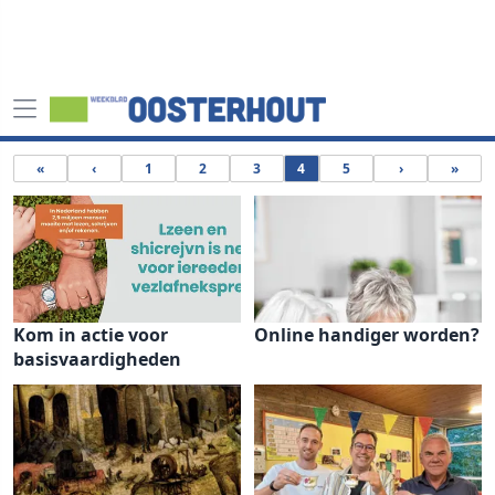
«
‹
1
2
3
4
5
›
»
Kom in actie voor
Online handiger worden?
basisvaardigheden