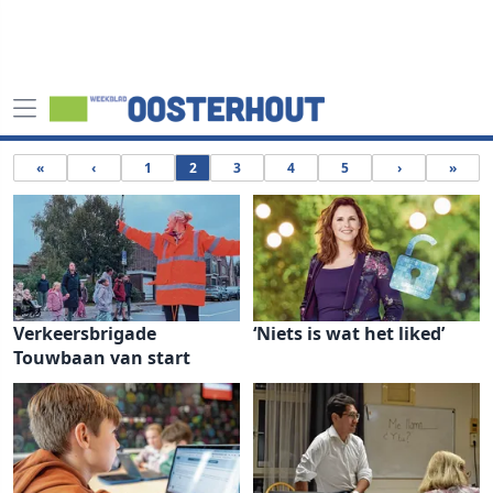
«
‹
1
2
3
4
5
›
»
Verkeersbrigade
‘Niets is wat het liked’
Touwbaan van start