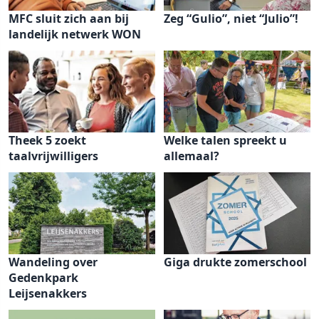
MFC sluit zich aan bij
Zeg “Gulio”, niet “Julio”!
landelijk netwerk WON
Theek 5 zoekt
Welke talen spreekt u
taalvrijwilligers
allemaal?
Wandeling over
Giga drukte zomerschool
Gedenkpark
Leijsenakkers