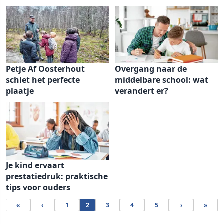
Petje Af Oosterhout
Overgang naar de
schiet het perfecte
middelbare school: wat
plaatje
verandert er?
Je kind ervaart
prestatiedruk: praktische
tips voor ouders
«
‹
1
2
3
4
5
›
»