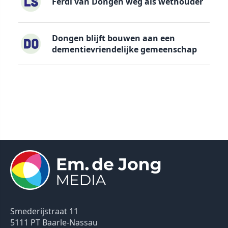
Ferdi van Dongen weg als wethouder
Dongen blijft bouwen aan een
dementievriendelijke gemeenschap
Smederijstraat 11
5111 PT Baarle-Nassau