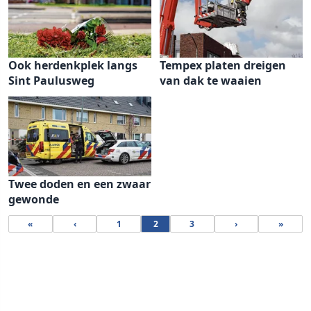
Ook herdenkplek langs
Tempex platen dreigen
Sint Paulusweg
van dak te waaien
Twee doden en een zwaar
gewonde
«
‹
1
2
3
›
»