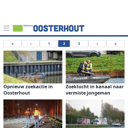
«
‹
1
2
3
›
»
Opnieuw zoekactie in
Zoektocht in kanaal naar
Oosterhout
vermiste jongeman