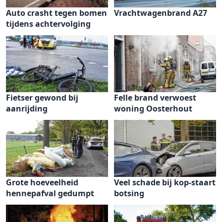
Auto crasht tegen bomen
Vrachtwagenbrand A27
tijdens achtervolging
Fietser gewond bij
Felle brand verwoest
aanrijding
woning Oosterhout
Grote hoeveelheid
Veel schade bij kop-staart
hennepafval gedumpt
botsing