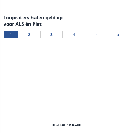
Tonpraters halen geld op
voor ALS én Piet
1
2
3
4
›
»
DIGITALE KRANT