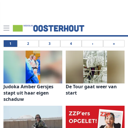
1
2
3
4
›
»
Judoka Amber Gersjes
De Tour gaat weer van
stapt uit haar eigen
start
schaduw